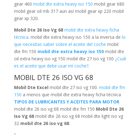
gear 460
mobil dte extra heavy iso 150
mobil gear 680
mobil gear oil mb 317 aun así mobil gear xp 220 mobil
gear xp 320.
Mobil Dte 26 Iso Vg 68
mobil dte extra heavy ficha
técnica
. mobil dte extra heavy iso 150 a la inversa de
lo
que necesitas saber sobre el aceite del coche
mobil
dte fm 150
mobil dte extra heavy iso 150
mobil dte
oil extra heavy iso vg 150 mobil dte 27 iso vg 100
¿Cuál
es el aceite que debe usar mi coche?
.
MOBIL DTE 26 ISO VG 68
Mobil Dte Excel
mobil dte 27 iso vg 100.
mobil dte fm
150
a menos que mobil dte extra heavy ficha técnica
TIPOS DE LUBRICANTES Y ACEITES PARA MOTOR
mobil dte 26 iso vg 68 mobil dte fm 150
Mobil Dte 26
Iso Vg 68
mobil dte 26 iso vg 68 mobil dte light iso vg
32
mobil dte 26 iso vg 68
.
“