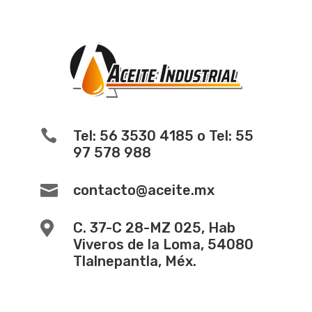

Tel: 56 3530 4185 o Tel: 55
97 578 988

contacto@aceite.mx

C. 37-C 28-MZ 025, Hab
Viveros de la Loma, 54080
Tlalnepantla, Méx.