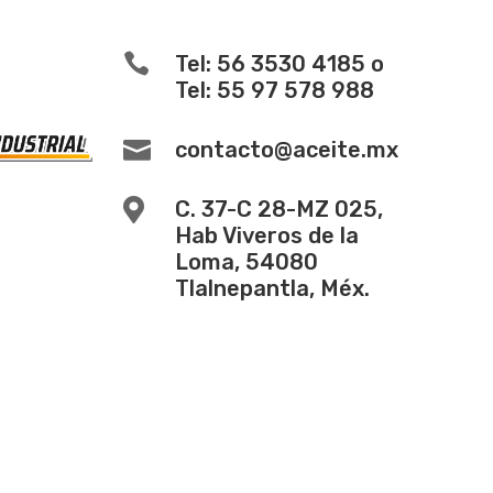

Tel: 56 3530 4185 o
Tel: 55 97 578 988

contacto@aceite.mx

C. 37-C 28-MZ 025,
Hab Viveros de la
Loma, 54080
Tlalnepantla, Méx.