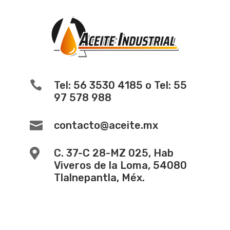

Tel: 56 3530 4185 o Tel: 55
97 578 988

contacto@aceite.mx

C. 37-C 28-MZ 025, Hab
Viveros de la Loma, 54080
Tlalnepantla, Méx.