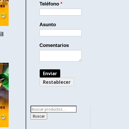
Teléfono
*
Asunto
il
Comentarios
Buscar
por:
Buscar