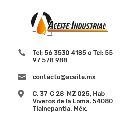

Tel: 56 3530 4185 o Tel: 55
97 578 988

contacto@aceite.mx

C. 37-C 28-MZ 025, Hab
Viveros de la Loma, 54080
Tlalnepantla, Méx.