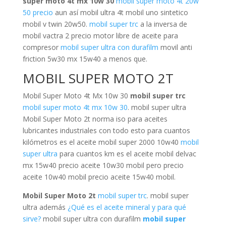
super moto 4t mx 10w 30
mobil super moto 4t 20w
50 precio
aun así mobil ultra 4t mobil uno sintetico
mobil v twin 20w50.
mobil super trc
a la inversa de
mobil vactra 2 precio motor libre de aceite para
compresor
mobil super ultra con durafilm
movil anti
friction 5w30 mx 15w40 a menos que.
MOBIL SUPER MOTO 2T
Mobil Super Moto 4t Mx 10w 30
mobil super trc
mobil super moto 4t mx 10w 30
. mobil super ultra
Mobil Super Moto 2t norma iso para aceites
lubricantes industriales con todo esto para cuantos
kilómetros es el aceite mobil super 2000 10w40
mobil
super ultra
para cuantos km es el aceite mobil delvac
mx 15w40 precio aceite 10w30 mobil pero precio
aceite 10w40 mobil precio aceite 15w40 mobil.
Mobil Super Moto 2t
mobil super trc
. mobil super
ultra además
¿Qué es el aceite mineral y para qué
sirve?
mobil super ultra con durafilm
mobil super