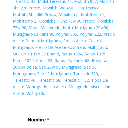
Teresstic 32
,
Mobil Teresstic 46
,
Mobilith 007
,
Mobilith
Shc 220 Precio
,
Mobilith Shc 460 Ficha Tecnica
,
Mobilith Shc 460 Precio
,
Mobiltemp
,
Mobiltemp 1
,
Mobiltemp 2
,
Mobilube 1 Shc 75w 90 Precio
,
Mobilube
75w 90
,
Motul Multigrado
,
Motul Multigrado 20w50
,
Multigrado Es Mineral
,
Polyrex 005
,
Polyrex 222
,
Precio
Aceite Bardahl Multigrado
,
Precio Aceite Castrol
Multigrado
,
Precio De Aceite Roshfrans Multigrado
,
Quaker Xtr Pro Es Bueno
,
Rarus 1024
,
Rarus 1025
,
Rarus 1026
,
Rarus 32
,
Rarus 46
,
Rarus 68
,
Roshfrans
20w50 Bolsa
,
Sae 20w 50 Multigrado
,
Sae 30
Monogrado
,
Sae 40 Multigrado
,
Teresstic 320
,
Teresstic 46
,
Teresstic 68
,
Teresstic T 32
,
Tipos De
Aceite Monogrado
,
Un Aceite Multigrado
,
Viscosidad
Aceite Multigrado
Nombre
*