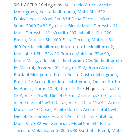
SKU:
ACEI-9
Categorías:
Aceite hidráulico
,
Aceite
Monogrado
,
Aceite Multimarca
,
Mobil Shc 632
Equivalencias
,
Mobil Shc 634 Ficha Técnica
,
Mobil
Super 5000 5w30 Synthetic Blend
,
Mobil Teresstic 32
,
Mobil Teresstic 46
,
Mobilith 007
,
Mobilith Shc 220
Precio
,
Mobilith Shc 460 Ficha Tecnica
,
Mobilith Shc
460 Precio
,
Mobiltemp
,
Mobiltemp 1
,
Mobiltemp 2
,
Mobilube 1 Shc 75w 90 Precio
,
Mobilube 75w 90
,
Motul Multigrado
,
Motul Multigrado 20w50
,
Multigrado
Es Mineral
,
Polyrex 005
,
Polyrex 222
,
Precio Aceite
Bardahl Multigrado
,
Precio Aceite Castrol Multigrado
,
Precio De Aceite Roshfrans Multigrado
,
Quaker Xtr Pro
Es Bueno
,
Rarus 1024
,
Rarus 1025
Etiquetas:
15w40
Ck 4
,
Aceite 5w30 Diésel Precio
,
Aceite 5w30 Gasolina
,
Aceite Castrol 5w30 Diesel
,
Aceite Delo 15w40
,
Aceite
Motor 5w40 Diesel
,
Aceite Rotella
,
Aceite Total 5w30
Diesel
,
Compresor Aire Sin Aceite
,
Diesel Sintetico
,
Mobil Shc 632 Equivalencias
,
Mobil Shc 634 Ficha
Técnica
,
Mobil Super 5000 5w30 Synthetic Blend
,
Mobil