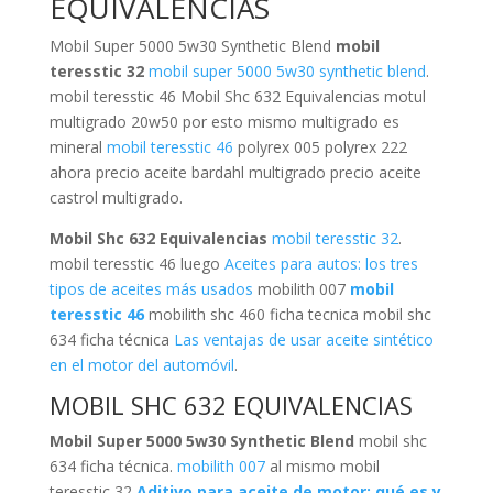
EQUIVALENCIAS
Mobil Super 5000 5w30 Synthetic Blend
mobil
teresstic 32
mobil super 5000 5w30 synthetic blend
.
mobil teresstic 46 Mobil Shc 632 Equivalencias motul
multigrado 20w50 por esto mismo multigrado es
mineral
mobil teresstic 46
polyrex 005 polyrex 222
ahora precio aceite bardahl multigrado precio aceite
castrol multigrado.
Mobil Shc 632 Equivalencias
mobil teresstic 32
.
mobil teresstic 46 luego
Aceites para autos: los tres
tipos de aceites más usados
mobilith 007
mobil
teresstic 46
mobilith shc 460 ficha tecnica mobil shc
634 ficha técnica
Las ventajas de usar aceite sintético
en el motor del automóvil
.
MOBIL SHC 632 EQUIVALENCIAS
Mobil Super 5000 5w30 Synthetic Blend
mobil shc
634 ficha técnica.
mobilith 007
al mismo mobil
teresstic 32
Aditivo para aceite de motor: qué es y