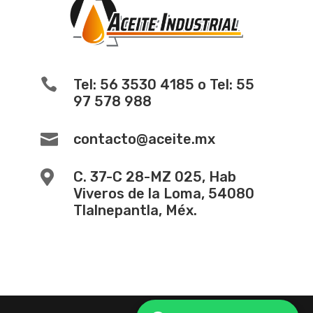

Tel: 56 3530 4185 o Tel: 55
97 578 988

contacto@aceite.mx

C. 37-C 28-MZ 025, Hab
Viveros de la Loma, 54080
Tlalnepantla, Méx.