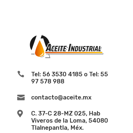

Tel: 56 3530 4185 o Tel: 55
97 578 988

contacto@aceite.mx

C. 37-C 28-MZ 025, Hab
Viveros de la Loma, 54080
Tlalnepantla, Méx.