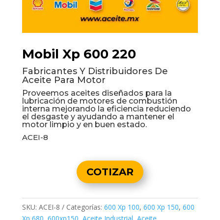
Mobil Xp 600 220
Fabricantes Y Distribuidores De
Aceite Para Motor
Proveemos aceites diseñados para la
lubricación de motores de combustión
interna mejorando la eficiencia reduciendo
el desgaste y ayudando a mantener el
motor limpio y en buen estado.
ACEI-8
COTIZAR
SKU:
ACEI-8
Categorías:
600 Xp 100
,
600 Xp 150
,
600
Xp 680
,
600xp150
,
Aceite Industrial
,
Aceite