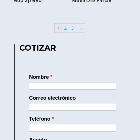
600 Xp 680
Mobil Dte Fm 46
1
2
3
→
COTIZAR
Nombre
*
Correo electrónico
Teléfono
*
Asunto