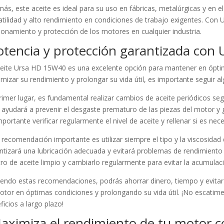
ás, este aceite es ideal para su uso en fábricas, metalúrgicas y en el
atilidad y alto rendimiento en condiciones de trabajo exigentes. C
ionamiento y protección de los motores en cualquier industria.
otencia y protección garantizada co
ceite Ursa HD 15W40 es una excelente opción para mantener en óptim
mizar su rendimiento y prolongar su vida útil, es importante seguir 
rimer lugar, es fundamental realizar cambios de aceite periódicos segú
 ayudará a prevenir el desgaste prematuro de las piezas del motor 
mportante verificar regularmente el nivel de aceite y rellenar si es nec
 recomendación importante es utilizar siempre el tipo y la viscosidad
ntizará una lubricación adecuada y evitará problemas de rendimient
iltro de aceite limpio y cambiarlo regularmente para evitar la acumul
iendo estas recomendaciones, podrás ahorrar dinero, tiempo y evitar
otor en óptimas condiciones y prolongando su vida útil. ¡No escatimes
ficios a largo plazo!
aximiza el rendimiento de tu motor