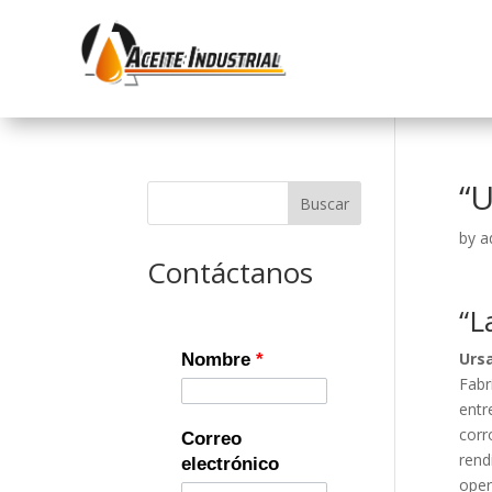
“U
Buscar
by
a
Contáctanos
“L
Urs
Nombre
*
Fabr
entr
corr
Correo
rend
electrónico
oper