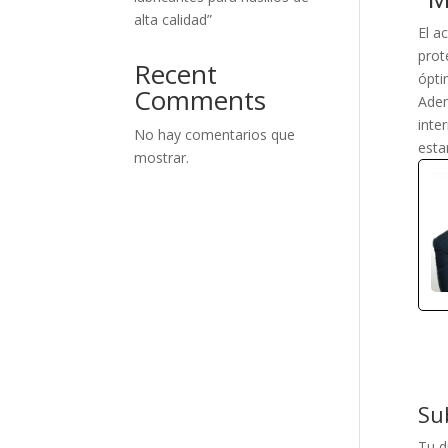
alta calidad”
El a
prot
Recent
ópti
Comments
Adem
inte
No hay comentarios que
esta
mostrar.
Su
Tu d