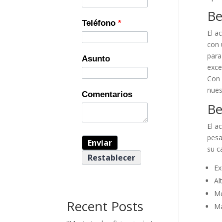
Be
Teléfono
*
El a
con 
para
Asunto
exce
Con 
nues
Comentarios
Be
El a
pesa
su c
Ex
Al
Me
Recent Posts
Ma