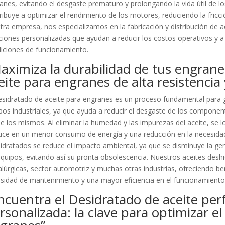
anes, evitando el desgaste prematuro y prolongando la vida útil de l
ribuye a optimizar el rendimiento de los motores, reduciendo la fricci
tra empresa, nos especializamos en la fabricación y distribución de ac
ciones personalizadas que ayudan a reducir los costos operativos y 
iciones de funcionamiento.
aximiza la durabilidad de tus engran
eite para engranes de alta resistencia 
esidratado de aceite para engranes es un proceso fundamental para g
pos industriales, ya que ayuda a reducir el desgaste de los component
 de los mismos. Al eliminar la humedad y las impurezas del aceite, se l
uce en un menor consumo de energía y una reducción en la necesidad
idratados se reduce el impacto ambiental, ya que se disminuye la gene
equipos, evitando así su pronta obsolescencia. Nuestros aceites deshi
lúrgicas, sector automotriz y muchas otras industrias, ofreciendo b
sidad de mantenimiento y una mayor eficiencia en el funcionamiento 
ncuentra el Desidratado de aceite per
rsonalizada: la clave para optimizar e