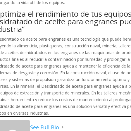
ongando la vida útil de los equipos.
ptimiza el rendimiento de tus equipo
sidratado de aceite para engranes pue
dustria”
esidratado de aceite para engranes es una tecnología que puede bene
uyendo la alimenticia, plastiqueras, construcción naval, minería, taller
de aceites deshidratados en los engranes de las maquinarias de prod
uctos finales al reducir la contaminación por humedad y prolongar la vi
dratado de aceite para engranes ayuda a mantener la eficiencia de l
lemas de desgaste y corrosión. En la construcción naval, el uso de a
res y sistemas de propulsión garantiza un funcionamiento óptimo y 
rsas. En la minería, el Desidratado de aceite para engranes ayuda a p
equipos de extracción y transporte de minerales. En los talleres mecán
inas herramienta y reduce los costos de mantenimiento al prolongar l
dratado de aceite para engranes es una solución versátil y efectiva par
pos en diversas industrias.
See Full Bio