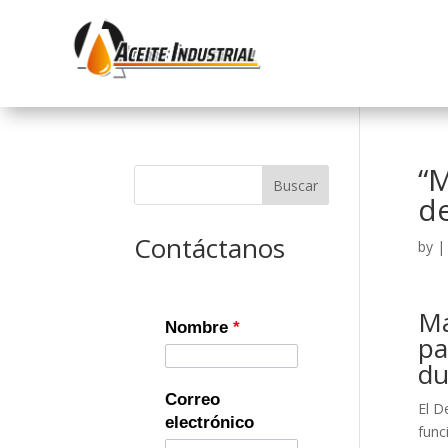
“M
Buscar
de
Contáctanos
by
Ma
Nombre
*
pa
du
Correo
El D
electrónico
func