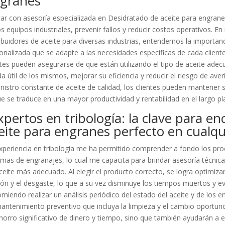
granes”
ar con asesoría especializada en Desidratado de aceite para engrane
os equipos industriales, prevenir fallos y reducir costos operativos. 
ribuidores de aceite para diversas industrias, entendemos la importanc
onalizada que se adapte a las necesidades específicas de cada cliente.
ntes pueden asegurarse de que están utilizando el tipo de aceite ade
ida útil de los mismos, mejorar su eficiencia y reducir el riesgo de av
nistro constante de aceite de calidad, los clientes pueden mantene
ue se traduce en una mayor productividad y rentabilidad en el largo pl
xpertos en tribología: la clave para e
eite para engranes perfecto en cualqui
xperiencia en tribología me ha permitido comprender a fondo los pro
emas de engranajes, lo cual me capacita para brindar asesoría técnica
ceite más adecuado. Al elegir el producto correcto, se logra optimizar 
ción y el desgaste, lo que a su vez disminuye los tiempos muertos y 
miendo realizar un análisis periódico del estado del aceite y de lo
antenimiento preventivo que incluya la limpieza y el cambio oportun
horro significativo de dinero y tiempo, sino que también ayudarán a ev