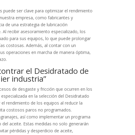
s puede ser clave para optimizar el rendimiento
En nuestra empresa, como fabricantes y
ia de una estrategia de lubricación
 Al recibir asesoramiento especializado, los
cuado para sus equipos, lo que puede prolongar
erías costosas. Además, al contar con un
r sus operaciones en marcha de manera óptima,
azo.
ncontrar el Desidratado de
er industria”
cesos de desgaste y fricción que ocurren en los
 especializada en la selección del Desidratado
el rendimiento de los equipos al reducir la
evita costosos paros no programados.
s engranajes, así como implementar un programa
o del aceite. Estas medidas no solo generarán
itar pérdidas y desperdicio de aceite,