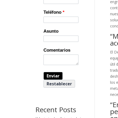
engr
cont
Teléfono
*
nues
solu
cond
Asunto
“M
ac
Comentarios
El D
equi
útil
trad
desh
los 
meta
nece
“E
Recent Posts
pe