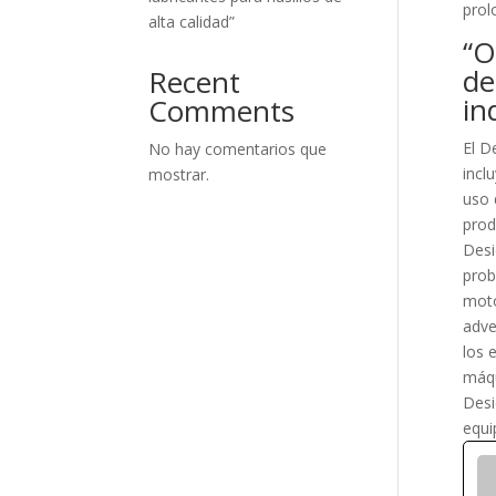
prol
alta calidad”
“O
de
Recent
in
Comments
El D
No hay comentarios que
incl
mostrar.
uso 
prod
Desi
prob
moto
adve
los 
máqu
Desi
equi