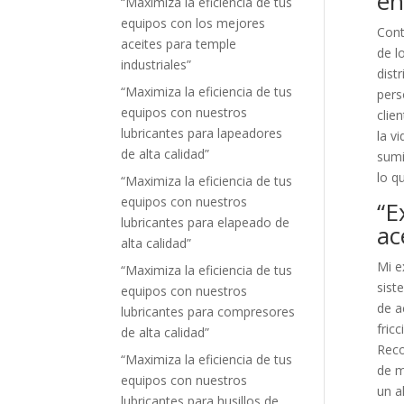
en
“Maximiza la eficiencia de tus
equipos con los mejores
Cont
aceites para temple
de l
industriales”
dist
“Maximiza la eficiencia de tus
pers
equipos con nuestros
clie
lubricantes para lapeadores
la v
de alta calidad”
sumi
lo q
“Maximiza la eficiencia de tus
equipos con nuestros
“E
lubricantes para elapeado de
ac
alta calidad”
Mi e
“Maximiza la eficiencia de tus
sist
equipos con nuestros
de a
lubricantes para compresores
fric
de alta calidad”
Reco
“Maximiza la eficiencia de tus
de m
equipos con nuestros
un a
lubricantes para husillos de