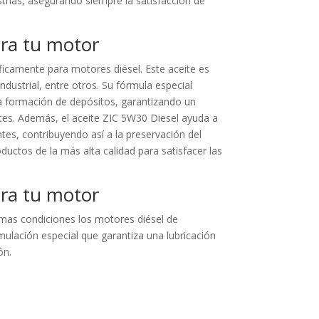
ustrias, asegurando siempre la satisfacción de
ara tu motor
íficamente para motores diésel. Este aceite es
dustrial, entre otros. Su fórmula especial
la formación de depósitos, garantizando un
es. Además, el aceite ZIC 5W30 Diesel ayuda a
tes, contribuyendo así a la preservación del
ctos de la más alta calidad para satisfacer las
ara tu motor
imas condiciones los motores diésel de
mulación especial que garantiza una lubricación
ón.