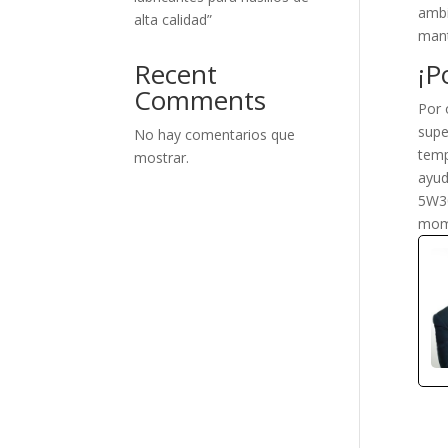
ambi
alta calidad”
mant
Recent
¡P
Comments
Por 
supe
No hay comentarios que
temp
mostrar.
ayud
5W30
mom