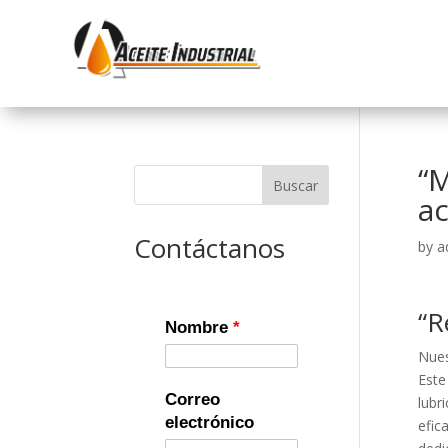
“M
Buscar
ac
Contáctanos
by
a
“R
Nombre
*
Nues
Este
Correo
lubr
electrónico
efic