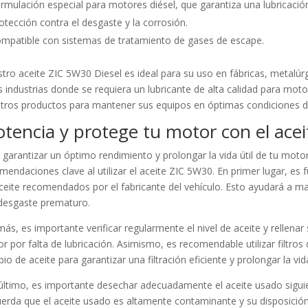
rmulación especial para motores diésel, que garantiza una lubricación
otección contra el desgaste y la corrosión.
mpatible con sistemas de tratamiento de gases de escape.
tro aceite ZIC 5W30 Diesel es ideal para su uso en fábricas, metalúr
s industrias donde se requiera un lubricante de alta calidad para motor
tros productos para mantener sus equipos en óptimas condiciones d
otencia y protege tu motor con el ace
 garantizar un óptimo rendimiento y prolongar la vida útil de tu motor
mendaciones clave al utilizar el aceite ZIC 5W30. En primer lugar, es
ceite recomendados por el fabricante del vehículo. Esto ayudará a man
 desgaste prematuro.
ás, es importante verificar regularmente el nivel de aceite y rellenar
r por falta de lubricación. Asimismo, es recomendable utilizar filtros
io de aceite para garantizar una filtración eficiente y prolongar la vida 
último, es importante desechar adecuadamente el aceite usado sigui
erda que el aceite usado es altamente contaminante y su disposici