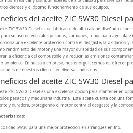
camos a fabricar y distribuir aceites de alta calidad para diversas ind
tros clientes y el óptimo funcionamiento de sus equipos.
neficios del aceite ZIC 5W30 Diesel p
ceite ZIC 5W30 Diesel es un lubricante de alta calidad diseñado espec
l para su uso en vehículos pesados, camiones, maquinaria agrícola e in
orciona una excelente protección contra el desgaste, la oxidación y 
mo rendimiento del motor y una mayor durabilidad de sus component
rar la eficiencia del combustible y a reducir las emisiones contaminan
o ambiente. En nuestra empresa, nos enorgullecemos de ofrecer produ
sidades de nuestros clientes en diversas industrias.
neficios del aceite ZIC 5W30 Diesel p
ceite ZIC 5W30 Diesel es una excelente opción para mantener en ópt
culos pesados y maquinaria industrial. Este aceite cuenta con una for
iente y duradera, protegiendo el motor contra el desgaste y la corrosi
cterísticas:
scosidad 5W30 para una mejor protección en arranques en frío.