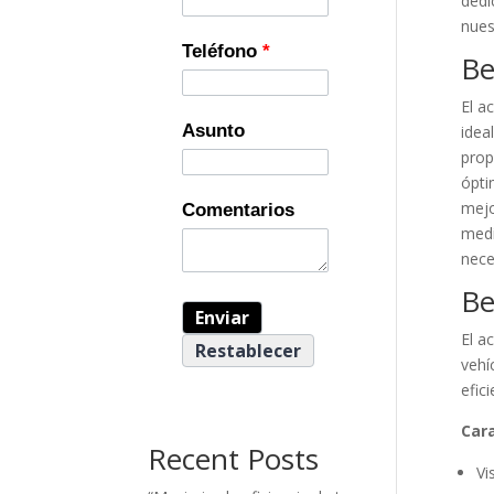
dedi
nues
Teléfono
*
Be
El a
Asunto
idea
prop
ópti
mejo
Comentarios
medi
nece
Be
El a
vehí
efic
Cara
Recent Posts
Vi