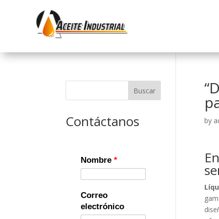
“D
Buscar
pa
Contáctanos
by
a
En
Nombre
*
se
Líqu
Correo
gama
electrónico
dise