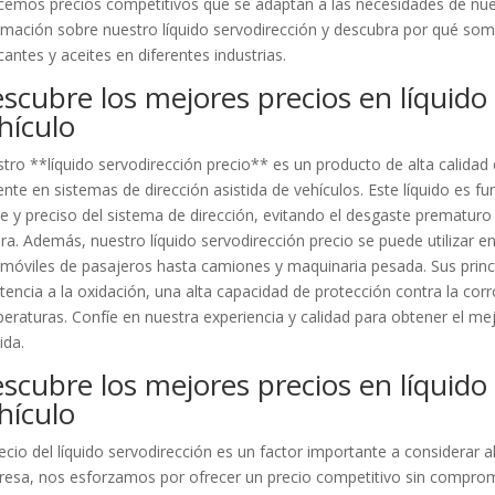
cemos precios competitivos que se adaptan a las necesidades de nue
rmación sobre nuestro líquido servodirección y descubra por qué so
icantes y aceites en diferentes industrias.
scubre los mejores precios en líquido
hículo
tro **líquido servodirección precio** es un producto de alta calidad
iente en sistemas de dirección asistida de vehículos. Este líquido es
e y preciso del sistema de dirección, evitando el desgaste prematur
ra. Además, nuestro líquido servodirección precio se puede utilizar e
móviles de pasajeros hasta camiones y maquinaria pesada. Sus princi
stencia a la oxidación, una alta capacidad de protección contra la corr
eraturas. Confíe en nuestra experiencia y calidad para obtener el me
ida.
scubre los mejores precios en líquido
hículo
recio del líquido servodirección es un factor importante a considerar
esa, nos esforzamos por ofrecer un precio competitivo sin comprome