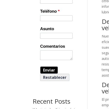
ofre
info
Teléfono
*
lubr
De
ve
Asunto
Nues
efic
Comentarios
suav
segu
auto
resi
temp
asist
De
ve
Recent Posts
El p
empr