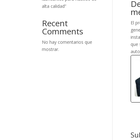
De
alta calidad”
me
Recent
El p
Comments
gene
inst
No hay comentarios que
que 
mostrar.
auto
Su