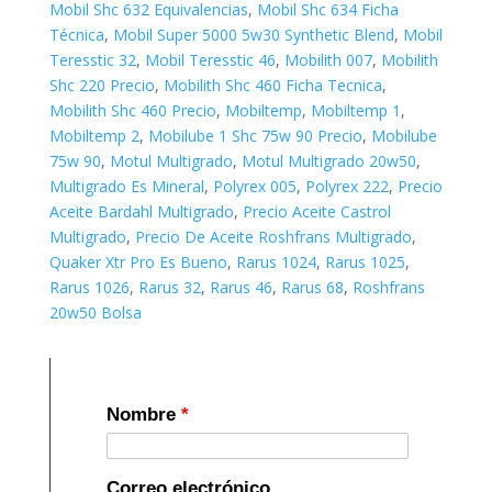
Mobil Shc 632 Equivalencias
,
Mobil Shc 634 Ficha
Técnica
,
Mobil Super 5000 5w30 Synthetic Blend
,
Mobil
Teresstic 32
,
Mobil Teresstic 46
,
Mobilith 007
,
Mobilith
Shc 220 Precio
,
Mobilith Shc 460 Ficha Tecnica
,
Mobilith Shc 460 Precio
,
Mobiltemp
,
Mobiltemp 1
,
Mobiltemp 2
,
Mobilube 1 Shc 75w 90 Precio
,
Mobilube
75w 90
,
Motul Multigrado
,
Motul Multigrado 20w50
,
Multigrado Es Mineral
,
Polyrex 005
,
Polyrex 222
,
Precio
Aceite Bardahl Multigrado
,
Precio Aceite Castrol
Multigrado
,
Precio De Aceite Roshfrans Multigrado
,
Quaker Xtr Pro Es Bueno
,
Rarus 1024
,
Rarus 1025
,
Rarus 1026
,
Rarus 32
,
Rarus 46
,
Rarus 68
,
Roshfrans
20w50 Bolsa
Nombre
*
Correo electrónico