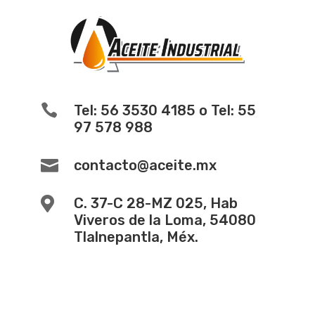

Tel: 56 3530 4185 o Tel: 55
97 578 988

contacto@aceite.mx

C. 37-C 28-MZ 025, Hab
Viveros de la Loma, 54080
Tlalnepantla, Méx.