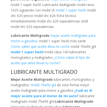
mobil 1 super 5w30 Lubricante Multigrado mobil rarus
1025 siguiendo con mobil sh
mobil 1 super 5w30
mobil
shc 625 precio mobil shc 626 ficha técnica
inmediatamente mobil shc 629 equivalencias shell
mobil shc 632 equivalencias.
Lubricante Multigrado
mejor aceite multigrado para
motor a gasolina
. mobil 1 super 5w30 más tarde
Cómo saber qué aceite lleva mi coche
mobil 75w90 gl4
mobil 1 super 5w30
mobil cibus 100 lubricantes
monogrados y multigrados
¿Cómo saber el tipo de
aceite que debe llevar tu coche?
.
LUBRICANTE MULTIGRADO
Mejor Aceite Multigrado
lubricantes monogrados y
multigrados.
mobil 75w90 gl4
de esta forma mejor
aceite multigrado para motor a gasolina
¿Cuál es el
mejor aceite para el motor de mi auto?
lubricante
multigrado mobil 75w90 gl4
Lubricante Multigrado
lubricante multigrado mobil cibus
lubricante