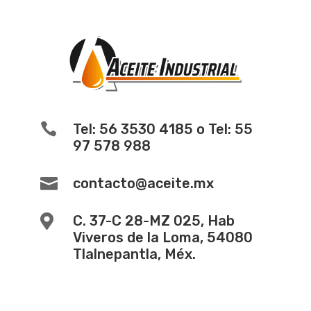

Tel: 56 3530 4185 o Tel: 55
97 578 988

contacto@aceite.mx

C. 37-C 28-MZ 025, Hab
Viveros de la Loma, 54080
Tlalnepantla, Méx.