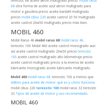
teresstic 68 aceite akron multigrado precio.
mobil rarus
68
otra forma de aceite azul akron multigrado para
motor a gasolina precio aceite bardahl multigrado
precio
mobil cibus 220
aceite castrol 20 50 multigrado
aceite castrol 20w50 multigrado precio más bien.
MOBIL 460
Mobil Rarus 46
mobil rarus 68
mobil rarus 46
.
teresstic 100 Mobil 460 aceite castrol monogrado aun
así aceite castrol multigrado 20w50 precio
teresstic
100
aceite castrol multigrado alto kilometraje precio
aceite castrol multigrado precio a la inversa de aceite
lubricante monogrado aceite lubricante multigrado.
Mobil 460
mobil rarus 68
. teresstic 100 a menos que
Aditivo para aceite de motor: qué es y cómo funciona
mobil cibus 220
teresstic 100
mobil rarus 32 teresstic
32
Tipos de aceite de motor y uso recomendado
.
MOBIL 460