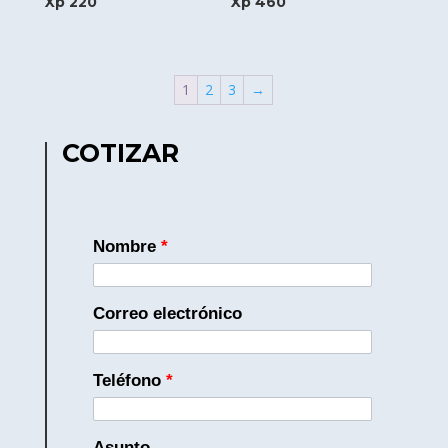
Xp 220
Xp 460
1
2
3
→
COTIZAR
Nombre
*
Correo electrónico
Teléfono
*
Asunto