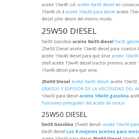
aceite 15w40 ci4.
aceite 0w30 diesel
en consecue
15w40 ck 4
aceite 10w30 para diesel
aceite 15w4
diesel john deere del mismo modo.
25W50 DIESEL
5w30 Gasolina
aceite 0w30 diesel
5w30 gasol
25w50 Diesel aceite 15w40 diesel para cuantos 
aceite 15w40 diesel para que sirve
aceite 10w30
shell aceite 15w40 diesel tractor primero aceite 
15w40 diésel para que sirve.
25w50 Diesel
aceite 0w30 diesel
. aceite 10w30 
GRADOS Y ESPESOR DE LA VISCOSIDAD DEL 
10w30 para diesel
aceite 10w30 gasolina
acei
Funciones principales del aceite de motor
.
25W50 DIESEL
5w30 Gasolina
25w60 diesel.
aceite 10w30 para
0w30 diesel
Los 8 mejores aceites para mot
aceite 10w30 para diesel
25w50 Diesel
25w50 di