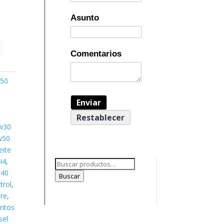
Asunto
Comentarios
50
e
w30
w50
eite
i4
,
Buscar
w40
por:
Buscar
trol
,
re
,
antos
sel