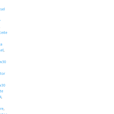
sel
r
,
ceite
ra
el
,
0w30
tor
w30
te
4
,
re
,