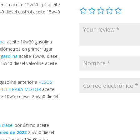
ncia aceite 15w40 cj 4 aceite
0 diesel castrol aceite 15w40
ina
. aceite 10w30 gasolina
kilómetros en primer lugar
 gasolina
aceite 15w40 diesel
15w40 diesel valvoline aceite
gasolina anterior a
PESOS
ACEITE PARA MOTOR
aceite
te 10w50 diesel 25w60 diesel
 diesel
por último aceite
ores de 2022
25w50 diesel
esel aceite 10w30 para