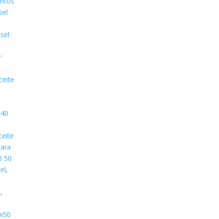
antos
sel
sel
r
,
ceite
0
w40
ceite
Para
0 50
el
,
l
,
e
w50