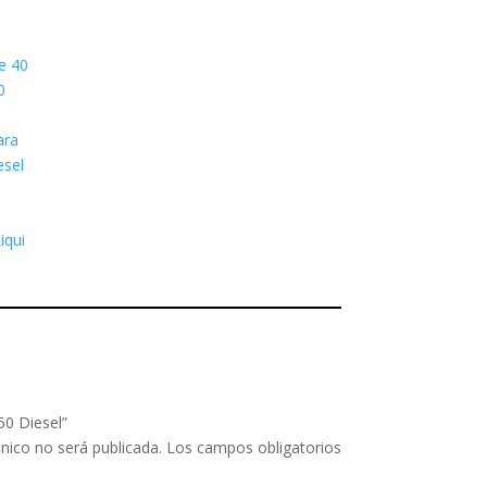
e 40
0
ara
esel
iqui
50 Diesel”
nico no será publicada.
Los campos obligatorios