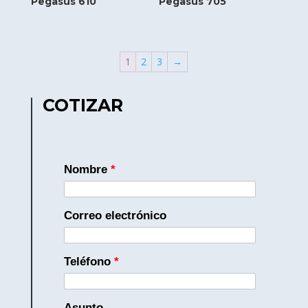
Pegasus 610
Pegasus 705
1
2
3
→
COTIZAR
Nombre
*
Correo electrónico
Teléfono
*
Asunto