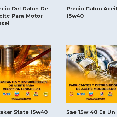
ecio Del Galon De
Precio Galon Acei
eite Para Motor
15w40
esel
aker State 15w40
Sae 15w 40 Es Un