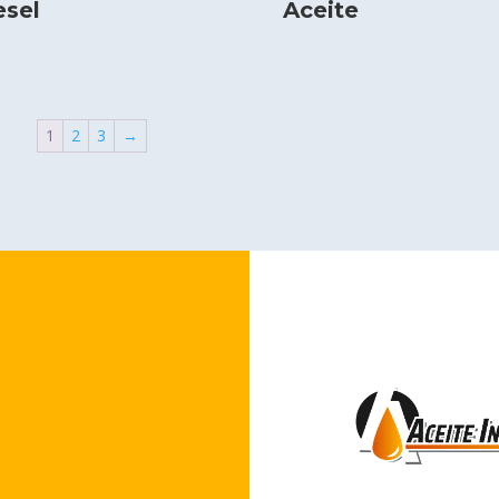
esel
Aceite
1
2
3
→