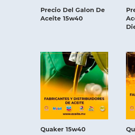
Precio Del Galon De
Pr
Aceite 15w40
Ac
Di
Quaker 15w40
Qu