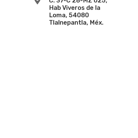

C. 37-C 28-MZ 025,
Hab Viveros de la
Loma, 54080
Tlalnepantla, Méx.