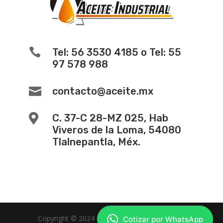

Tel: 56 3530 4185 o Tel: 55
97 578 988

contacto@aceite.mx

C. 37-C 28-MZ 025, Hab
Viveros de la Loma, 54080
Tlalnepantla, Méx.
Copyright © 2024 -
Diseño de Paginas Web
Cotizar por WhatsApp