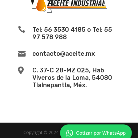

Tel: 56 3530 4185 o Tel: 55
97 578 988

contacto@aceite.mx

C. 37-C 28-MZ 025, Hab
Viveros de la Loma, 54080
Tlalnepantla, Méx.
Copyright © 2024 -
Diseño de Paginas Web
Cotizar por WhatsApp