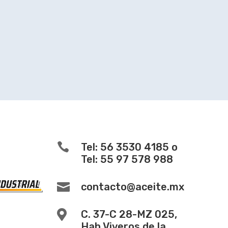

Tel: 56 3530 4185 o
Tel: 55 97 578 988

contacto@aceite.mx

C. 37-C 28-MZ 025,
Hab Viveros de la