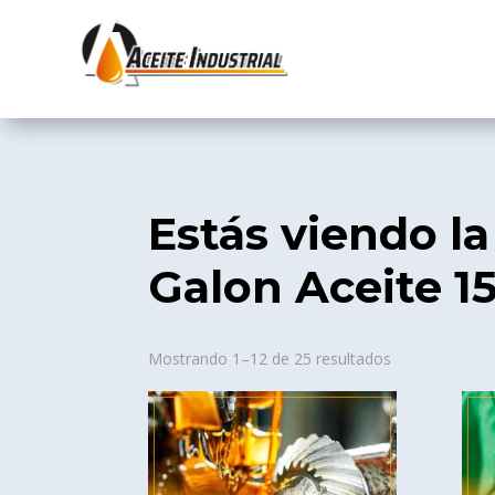
Estás viendo la
Galon Aceite 
Sorted
Mostrando 1–12 de 25 resultados
by
popularity