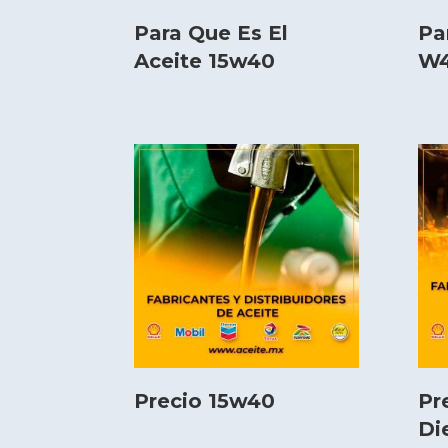
Para Que Es El
Pa
Aceite 15w40
W4
Precio 15w40
Pr
Di