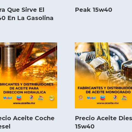
ra Que Sirve El
Peak 15w40
0 En La Gasolina
ecio Aceite Coche
Precio Aceite Dies
esel
15w40