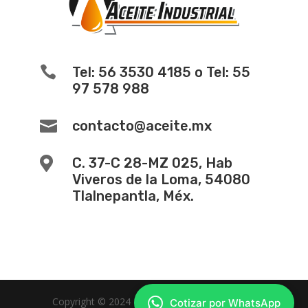

Tel: 56 3530 4185 o Tel: 55
97 578 988

contacto@aceite.mx

C. 37-C 28-MZ 025, Hab
Viveros de la Loma, 54080
Tlalnepantla, Méx.
Copyright © 2024 -
Diseño de Paginas Web
Cotizar por WhatsApp