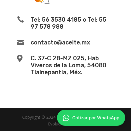

Tel: 56 3530 4185 o Tel: 55
97 578 988

contacto@aceite.mx

C. 37-C 28-MZ 025, Hab
Viveros de la Loma, 54080
Tlalnepantla, Méx.
Copyright © 2024 -
Diseño de Paginas Web
Cotizar por WhatsApp
Evolucion Web MX