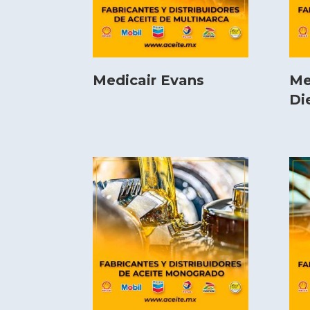
Medicair Evans
Me
Di