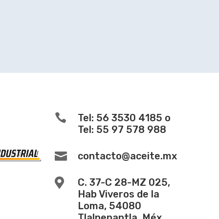

Tel: 56 3530 4185 o
Tel: 55 97 578 988

contacto@aceite.mx

C. 37-C 28-MZ 025,
Hab Viveros de la
Loma, 54080
Tlalnepantla, Méx.