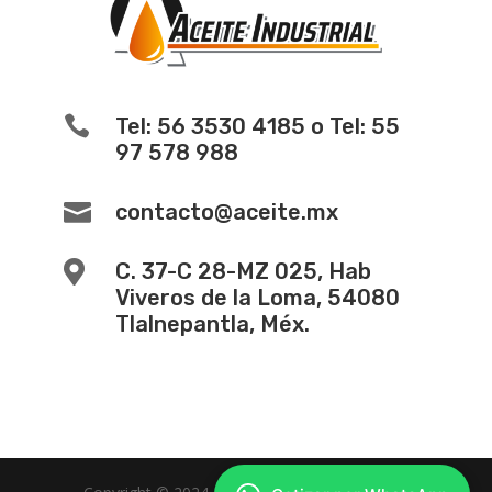

Tel: 56 3530 4185 o Tel: 55
97 578 988

contacto@aceite.mx

C. 37-C 28-MZ 025, Hab
Viveros de la Loma, 54080
Tlalnepantla, Méx.