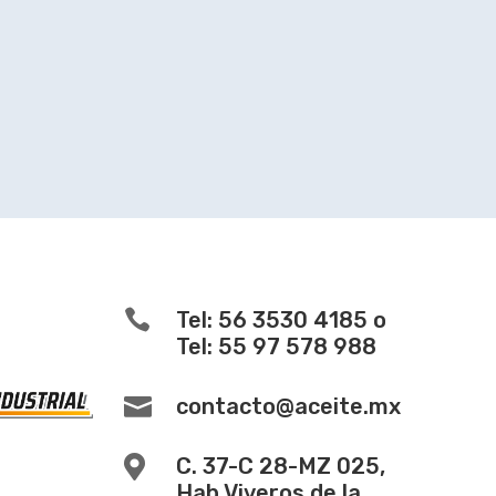

Tel: 56 3530 4185 o
Tel: 55 97 578 988

contacto@aceite.mx

C. 37-C 28-MZ 025,
Hab Viveros de la