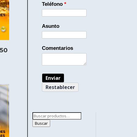
Teléfono
*
Asunto
Comentarios
w50
Buscar
por:
Buscar