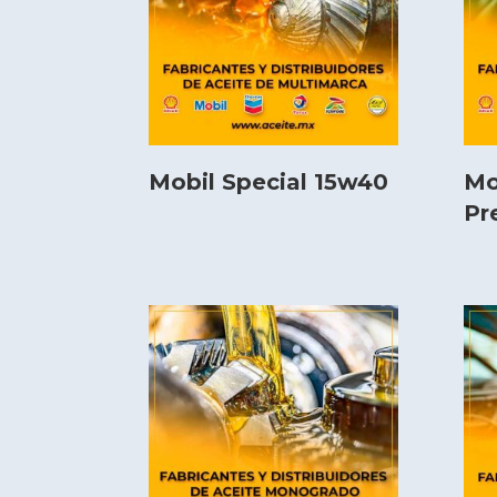
Mobil Special 15w40
Mo
Pr