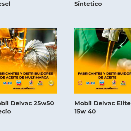
esel
Sintetico
bil Delvac 25w50
Mobil Delvac Elite
ecio
15w 40