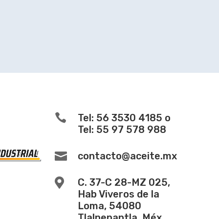

Tel: 56 3530 4185 o
Tel: 55 97 578 988

contacto@aceite.mx

C. 37-C 28-MZ 025,
Hab Viveros de la
Loma, 54080
Tlalnepantla, Méx.