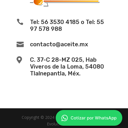

Tel: 56 3530 4185 o Tel: 55
97 578 988

contacto@aceite.mx

C. 37-C 28-MZ 025, Hab
Viveros de la Loma, 54080
Tlalnepantla, Méx.
Copyright © 2024 -
Diseño de Paginas Web
Cotizar por WhatsApp
Evolucion Web MX