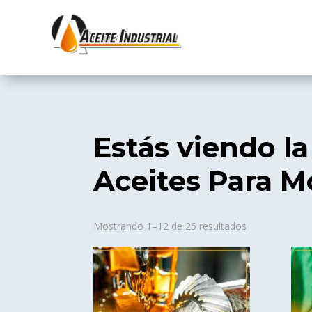
Estás viendo la
Aceites Para M
Sorted
Mostrando 1–12 de 25 resultados
by
popularity