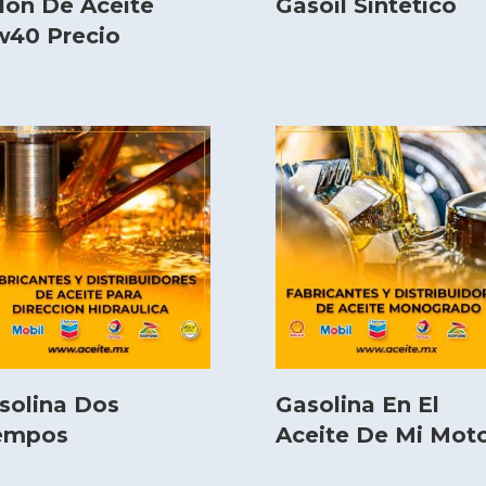
lón De Aceite
Gasoil Sintetico
w40 Precio
solina Dos
Gasolina En El
empos
Aceite De Mi Mot