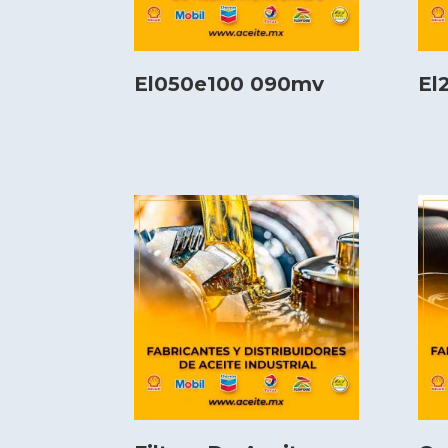
El050e100 090mv
El