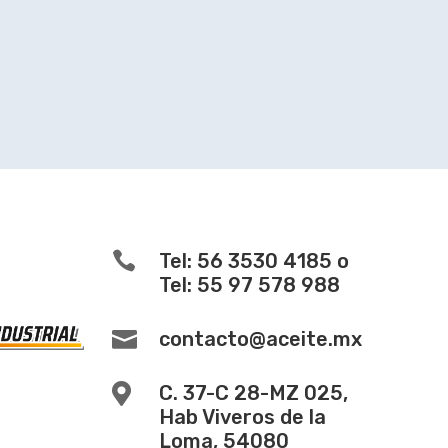

Tel: 56 3530 4185 o
Tel: 55 97 578 988

contacto@aceite.mx

C. 37-C 28-MZ 025,
Hab Viveros de la
Loma, 54080