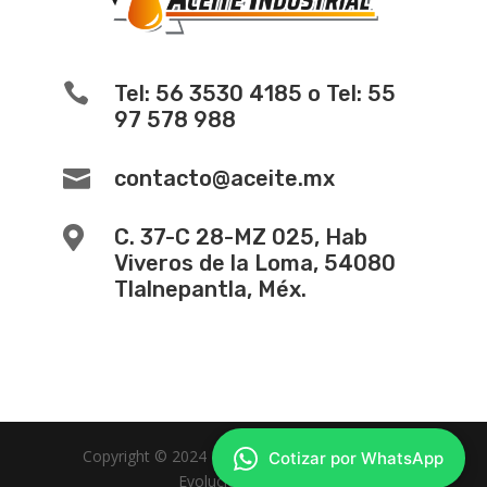

Tel: 56 3530 4185 o Tel: 55
97 578 988

contacto@aceite.mx

C. 37-C 28-MZ 025, Hab
Viveros de la Loma, 54080
Tlalnepantla, Méx.
Copyright © 2024 -
Diseño de Paginas Web
Cotizar por WhatsApp
Evolucion Web MX