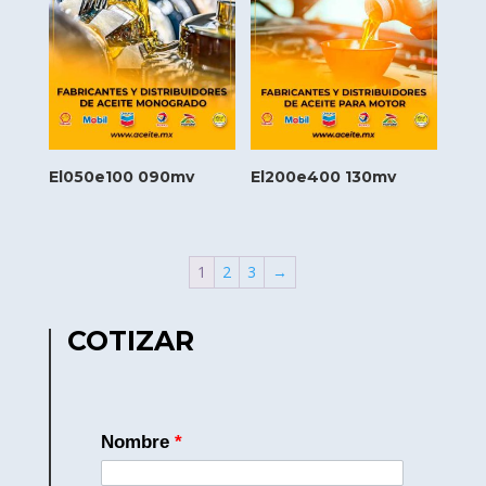
El050e100 090mv
El200e400 130mv
1
2
3
→
COTIZAR
Nombre
*