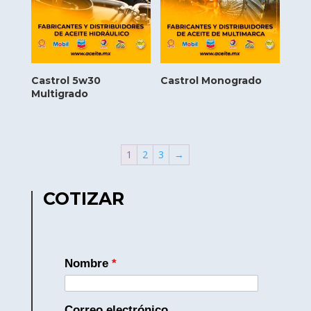
Castrol 5w30
Castrol Monogrado
Multigrado
1
2
3
→
COTIZAR
Nombre
*
Correo electrónico