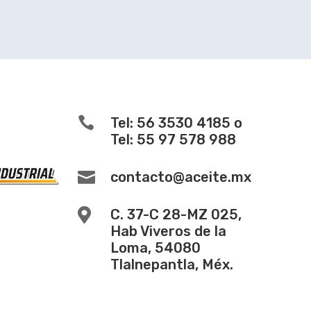

Tel: 56 3530 4185 o
Tel: 55 97 578 988

contacto@aceite.mx

C. 37-C 28-MZ 025,
Hab Viveros de la
Loma, 54080
Tlalnepantla, Méx.