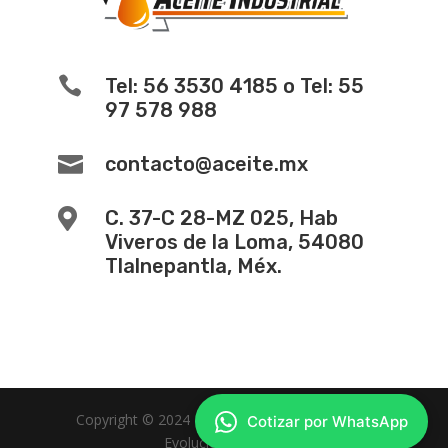

Tel: 56 3530 4185 o Tel: 55
97 578 988

contacto@aceite.mx

C. 37-C 28-MZ 025, Hab
Viveros de la Loma, 54080
Tlalnepantla, Méx.
Copyright © 2024 -
Diseño de Paginas Web
Cotizar por WhatsApp
Evolucion Web MX