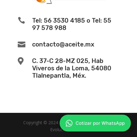

Tel: 56 3530 4185 o Tel: 55
97 578 988

contacto@aceite.mx

C. 37-C 28-MZ 025, Hab
Viveros de la Loma, 54080
Tlalnepantla, Méx.
Copyright © 2024 -
Diseño de Paginas Web
Cotizar por WhatsApp
Evolucion Web MX