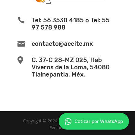

Tel: 56 3530 4185 o Tel: 55
97 578 988

contacto@aceite.mx

C. 37-C 28-MZ 025, Hab
Viveros de la Loma, 54080
Tlalnepantla, Méx.
Copyright © 2024 -
Diseño de Paginas Web
Cotizar por WhatsApp
Evolucion Web MX