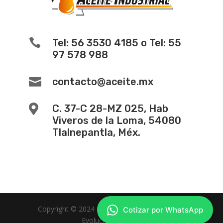

Tel: 56 3530 4185 o Tel: 55
97 578 988

contacto@aceite.mx

C. 37-C 28-MZ 025, Hab
Viveros de la Loma, 54080
Tlalnepantla, Méx.
Copyright © 2024 -
Diseño de Paginas Web
Cotizar por WhatsApp
Evolucion Web MX