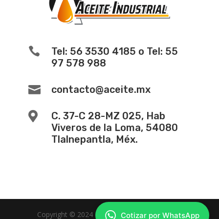

Tel: 56 3530 4185 o Tel: 55
97 578 988

contacto@aceite.mx

C. 37-C 28-MZ 025, Hab
Viveros de la Loma, 54080
Tlalnepantla, Méx.
Copyright © 2024 -
Diseño de Paginas Web
Cotizar por WhatsApp