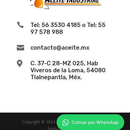

Tel: 56 3530 4185 o Tel: 55
97 578 988

contacto@aceite.mx

C. 37-C 28-MZ 025, Hab
Viveros de la Loma, 54080
Tlalnepantla, Méx.
Copyright © 2024 -
Diseño de Paginas Web
Cotizar por WhatsApp
Evolucion Web MX