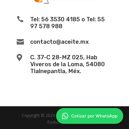

Tel: 56 3530 4185 o Tel: 55
97 578 988

contacto@aceite.mx

C. 37-C 28-MZ 025, Hab
Viveros de la Loma, 54080
Tlalnepantla, Méx.
Copyright © 2024 -
Diseño de Paginas Web
Cotizar por WhatsApp
Evolucion Web MX