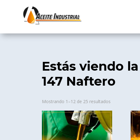
Estás viendo la
147 Naftero
Sorted
Mostrando 1–12 de 25 resultados
by
popularity