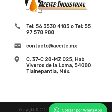

Tel: 56 3530 4185 o Tel: 55
97 578 988

contacto@aceite.mx

C. 37-C 28-MZ 025, Hab
Viveros de la Loma, 54080
Tlalnepantla, Méx.
Copyright © 2024 -
Diseño de Paginas Web
Cotizar por WhatsApp