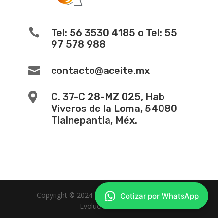

Tel: 56 3530 4185 o Tel: 55
97 578 988

contacto@aceite.mx

C. 37-C 28-MZ 025, Hab
Viveros de la Loma, 54080
Tlalnepantla, Méx.
Copyright © 2024 -
Diseño de Paginas Web
Cotizar por WhatsApp
Evolucion Web MX