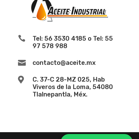

Tel: 56 3530 4185 o Tel: 55
97 578 988

contacto@aceite.mx

C. 37-C 28-MZ 025, Hab
Viveros de la Loma, 54080
Tlalnepantla, Méx.