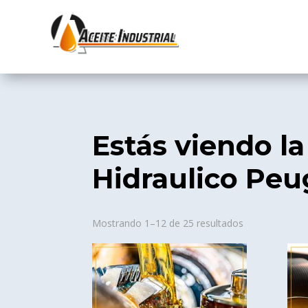
Estás viendo la
Hidraulico Peu
Sorted
Mostrando 1–12 de 25 resultados
by
popularity