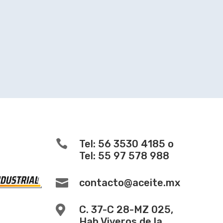

Tel: 56 3530 4185 o
Tel: 55 97 578 988

contacto@aceite.mx

C. 37-C 28-MZ 025,
Hab Viveros de la