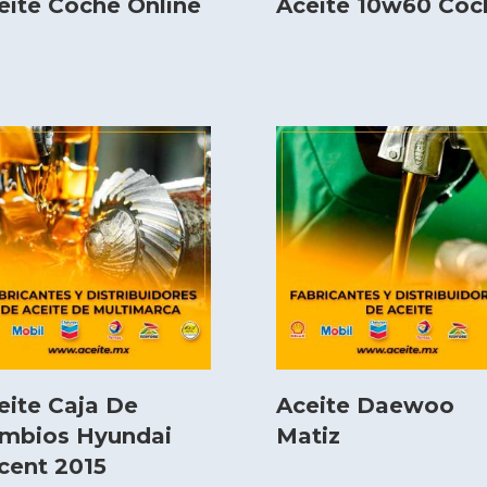
eite Coche Online
Aceite 10w60 Coc
eite Caja De
Aceite Daewoo
mbios Hyundai
Matiz
cent 2015