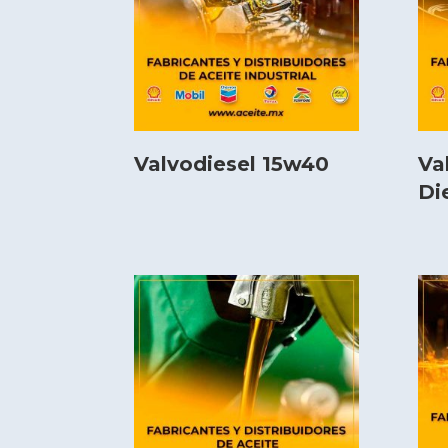
Valvodiesel 15w40
Va
Di