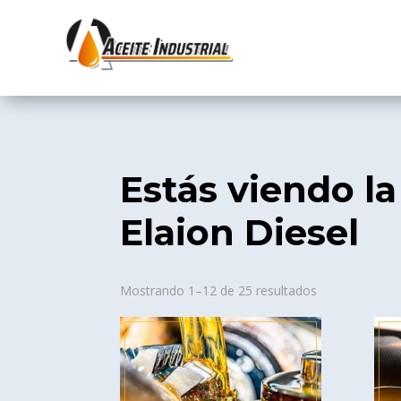
Estás viendo la
Elaion Diesel
Sorted
Mostrando 1–12 de 25 resultados
by
popularity