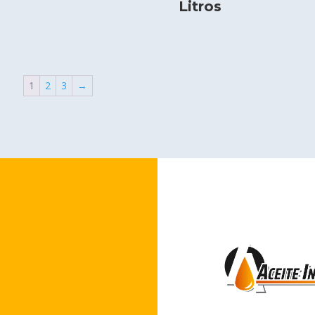
Litros
1
2
3
→