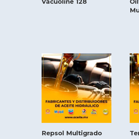
Vacuoline 128
Oi
Mu
Repsol Multigrado
Te