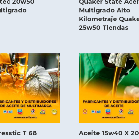
ltec 20w50
Quaker State Acei
ltigrado
Multigrado Alto
Kilometraje Quak
25w50 Tiendas
resstic T 68
Aceite 15w40 X 20