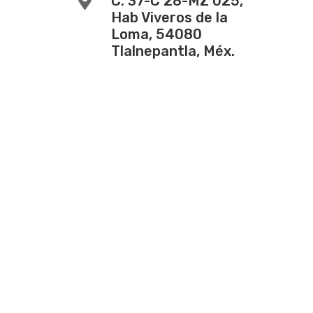

C. 37-C 28-MZ 025,
Hab Viveros de la
Loma, 54080
Tlalnepantla, Méx.