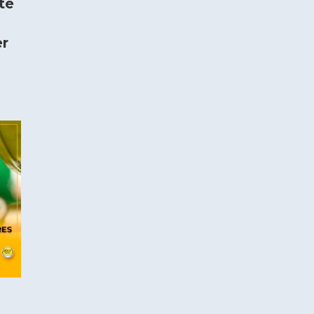
te
er