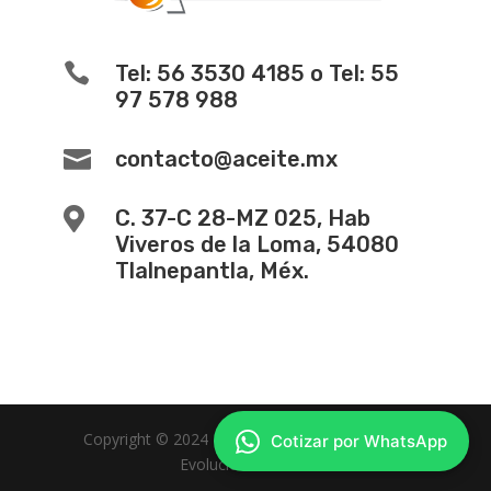

Tel: 56 3530 4185 o Tel: 55
97 578 988

contacto@aceite.mx

C. 37-C 28-MZ 025, Hab
Viveros de la Loma, 54080
Tlalnepantla, Méx.
Copyright © 2024 -
Diseño de Paginas Web
Cotizar por WhatsApp
Evolucion Web MX