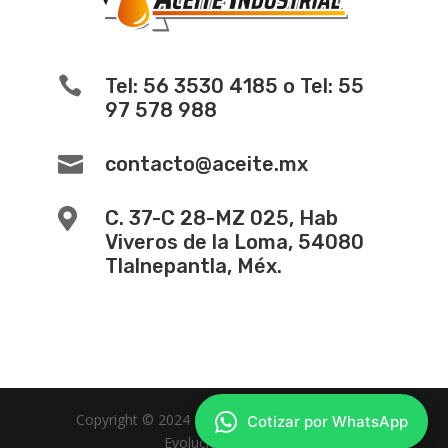

Tel: 56 3530 4185 o Tel: 55
97 578 988

contacto@aceite.mx

C. 37-C 28-MZ 025, Hab
Viveros de la Loma, 54080
Tlalnepantla, Méx.
Copyright © 2024 -
Diseño de Paginas Web
Cotizar por WhatsApp
Evolucion Web MX