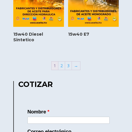
15w40 Diesel
15w40 E7
Sintetico
1
2
3
→
COTIZAR
Nombre
*
Correo electrónico